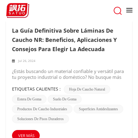
hogar
/
Buscar
La Guía Definitiva Sobre Láminas De
Caucho NR: Beneficios, Aplicaciones Y
Consejos Para Elegir La Adecuada
Jul 26, 2024
¿Estás buscando un material confiable y versátil para
tu proyecto industrial o doméstico? No busque más
que las láminas de caucho NR. Fabricadas a partir de
caucho natural, estas láminas ofrecen una amplia
ETIQUETAS CALIENTES :
Hoja De Caucho Natural
gama de beneficios y aplicaciones. En esta
Estera De Goma
Suelo De Goma
publicación de blog, analizaremos las ventajas de las
láminas de caucho NR, sus diversas aplicaciones y
Productos De Caucho Industriales
Superficies Antideslizantes
cómo elegir la adecuada para sus
necesidades.Beneficios de las láminas de caucho
Soluciones De Pisos Duraderos
NR: 1. Excelente durabilidad: Las láminas de caucho
NR son conocidas por su excepcional durabilidad.
Pueden soportar cargas pesadas, abrasión y
VER MÁS