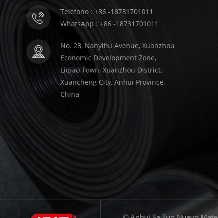
Teléfono : +86 -18731701011
WhatsApp : +86 -18731701011
No. 28, Nanyihu Avenue, Xuanzhou
Economic Development Zone,
Liqiao Town, Xuanzhou District,
Xuancheng City, Anhui Province,
China
© Anhui Sa Tuo Nuevo Materi