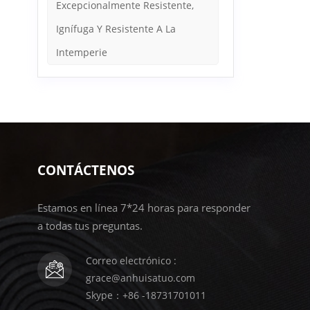
Excepcionalmente Resistente,
Ignífuga Y Resistente A La
Intemperie
CONTÁCTENOS
Estamos en línea 7*24 horas para responder
a todas tus preguntas.
Correo electrónico :
grace@anhuisatuo.com
Skype：+86 -18731701011