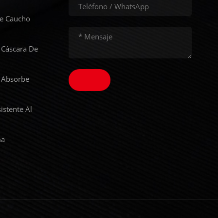
De Caucho
 Cáscara De
 Absorbe
istente Al
ma