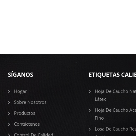
SÍGANOS
ETIQUETAS CALI
Hogar
Hoja De Caucho Nat
Látex
Sobre Nosotros
Hoja De Caucho Ac
Productos
Fino
Contáctenos
Losa De Caucho Res
Control De Calidad