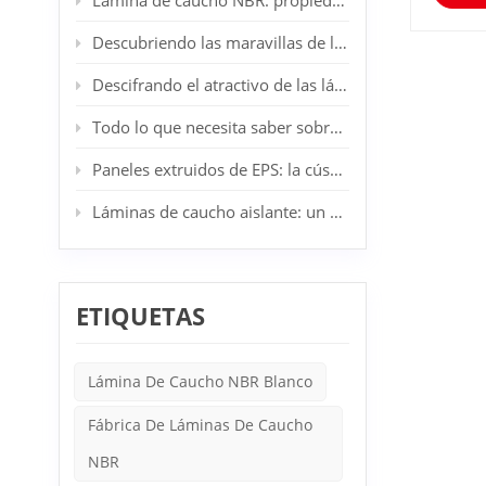
Lámina de caucho NBR: propiedades, aplicaciones y ventajas
proyec
natural
Descubriendo las maravillas de las láminas de caucho SBR: su aliado industrial y doméstico
una op
industr
Descifrando el atractivo de las láminas de caucho CR: el epítome de la resiliencia industrial
sellos 
Las lá
Proporc
Todo lo que necesita saber sobre los tableros de lana de roca
pueden 
sucieda
Paneles extruidos de EPS: la cúspide de la innovación en aislamiento arquitectónico
Juntas 
inclui
Láminas de caucho aislante: un componente esencial en la seguridad eléctrica
altas t
tapete
operaci
caucho
pueden
ETIQUETAS
puede n
Elija e
caucho 
superfi
Lámina De Caucho NBR Blanco
y ecoló
el gros
Fábrica De Láminas De Caucho
amplia
durade
NBR