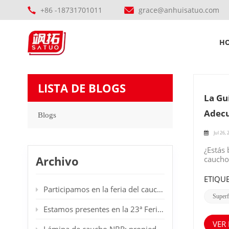
+86 -18731701011
grace@anhuisatuo.com
H
LISTA DE BLOGS
La Gu
Adec
Blogs
Jul 26,
¿Estás
Archivo
caucho 
publica
adecua
ETIQUE
son co
Participamos en la feria del caucho en Dubái.
los hac
Superf
les pe
Estamos presentes en la 23ª Feria Internacional de Plásticos y Caucho en Düsseldorf, Alemania. Les damos la bienvenida a nuestro stand.
aplicac
las lá
VER