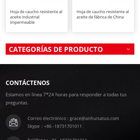
Hoja de caucho resistente al
Hoja de caucho resistente al
aceite industrial
aceite de fábrica de China
impermeable
CATEGORÍAS DE PRODUCTO
CONTÁCTENOS
Estamos en línea 7*24 horas para responder a todas tus
preguntas.
Correo electrónico : grace@anhuisatuo.com
Skype：+86 -18731701011