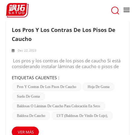
hogar
/
Buscar
Los Pros Y Los Contras De Los Pisos De
Caucho
Dec 22, 2023
Los pros y los contras de los pisos de caucho Si está
considerando instalar láminas de caucho o pisos de
baldosas, este artículo es para usted. Como cualquier
opción de suelo, el caucho tiene sus pros y sus
ETIQUETAS CALIENTES :
contras. Funciona bien en zonas de mucho tránsito,
Pros Y Contras De Los Pisos De Caucho
Hoja De Goma
tiene buena acústica y bajos costes de
mantenimiento. Por otro lado, tiene un precio inicial
Suelo De Goma
más alto y requiere un montaje en seco durante la
instalación. Este artículo le brindará una mirada en
Baldosas O Láminas De Caucho Para Colocación En Seco
profundidad a estos puntos junto con dónde y cómo
Baldosa De Caucho
LVT (baldosas De Vinilo De Lujo),
se usan los pisos de caucho. ¿Dónde se utilizan más
comúnmente los pisos de caucho? Debido a su
durabilidad y características de seguridad (entre
VER MÁS