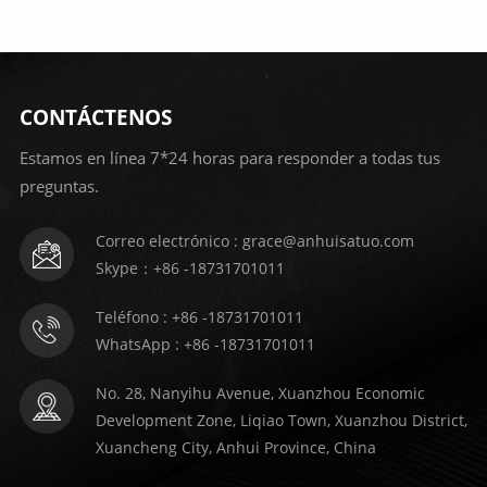
CONTÁCTENOS
APRENDE
APRENDE
Estamos en línea 7*24 horas para responder a todas tus
preguntas.
MÁS
MÁS
Correo electrónico : grace@anhuisatuo.com
Skype：+86 -18731701011
Teléfono : +86 -18731701011
WhatsApp : +86 -18731701011
No. 28, Nanyihu Avenue, Xuanzhou Economic
Development Zone, Liqiao Town, Xuanzhou District,
Xuancheng City, Anhui Province, China