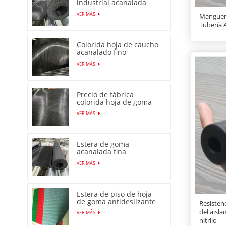
industrial acanalada
fina de alta calidad
VER MÁS
Manguera
Tubería
Colorida hoja de caucho
acanalado fino
antideslizante con
VER MÁS
precio bajo
Precio de fábrica
colorida hoja de goma
acanalada fina
VER MÁS
antideslizante
antideslizante
Estera de goma
acanalada fina
antideslizante
VER MÁS
producida en fábrica en
China
Estera de piso de hoja
de goma antideslizante
Resistenc
con patrón de moneda
del aisl
VER MÁS
de venta caliente
nitrilo