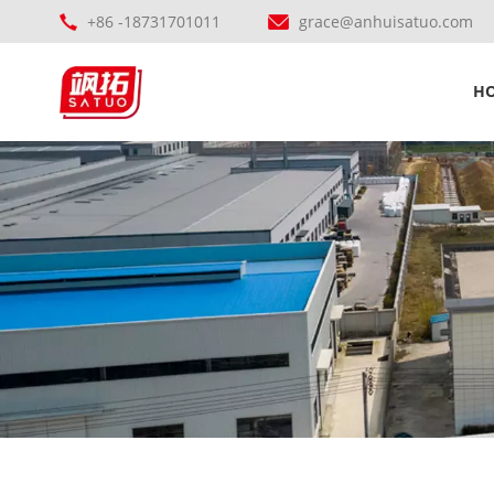
+86 -18731701011
grace@anhuisatuo.com
H