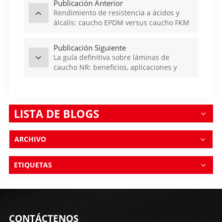
Publicación Anterior
Rendimiento de resistencia a ácidos y
álcalis: caucho EPDM versus caucho FKM
Publicación Siguiente
La guía definitiva sobre láminas de
caucho NR: beneficios, aplicaciones y
consejos para elegir la adecuada
LISTA DE BLOGS
ARCHIVO
ETIQUETAS
CONTÁCTENOS