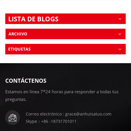
humedad, el moho y la descomposición, lo que los
hace adecuados para una amplia gama de entornos.
Ya sea que se trate de un sótano húmedo o un techo
expuesto, los paneles XPS pueden resistir los
LISTA DE BLOGS
elementos y mantener su rendimiento a lo largo del
tiempo. Además, las placas XPS son livianas pero
resistentes, lo que las hace fáciles de manejar e
ARCHIVO
instalar. Su resistencia a la compresión garantiza que
puedan soportar cargas sin deformarse,
ETIQUETAS
proporcionando una estructura confiable y
estable. Además de su uso en la construcción de
paredes, techos y pisos, los tableros XPS también se
utilizan en diversas industrias, como la de embalaje y
la automotriz. Su versatilidad los convierte en un
material indispensable en la fabricación moderna. Sin
CONTÁCTENOS
embargo, como cualquier producto, hay
consideraciones a tener en cuenta al utilizar placas
Estamos en línea 7*24 horas para responder a todas tus
XPS. Su proceso de producción puede tener algunos
preguntas.
impactos ambientales y es esencial obtenerlos de
fabricantes sostenibles y responsables. En
conclusión, la placa XPS es un material extraordinario
Correo electrónico : grace@anhuisatuo.com
que ha transformado la forma en que construimos y
Skype：+86 -18731701011
aislamos. Su combinación de aislamiento,
durabilidad y facilidad de uso lo convierte en una