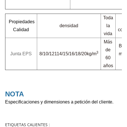
Toda
Propiedades
densidad
la
Calidad
conv
vida
Más
Bla
de
3
Junta EPS
8/10/12114/15/16/18/20kg/m
mari
60
años
NOTA
Especificaciones y dimensiones a petición del cliente.
ETIQUETAS CALIENTES :