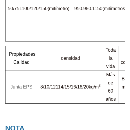
50/751100/120/150(milímetro)
950.980.1150(milímetros)
Toda
Propiedades
densidad
la
Calidad
conv
vida
Más
Bla
de
3
Junta EPS
8/10/12114/15/16/18/20kg/m
mari
60
años
NOTA