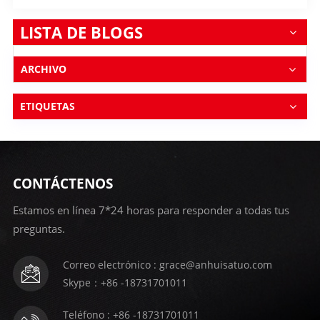
LISTA DE BLOGS
ARCHIVO
ETIQUETAS
CONTÁCTENOS
Estamos en línea 7*24 horas para responder a todas tus
preguntas.
Correo electrónico : grace@anhuisatuo.com
Skype：+86 -18731701011
Teléfono : +86 -18731701011