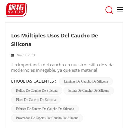
hogar
/
Buscar
Los Múltiples Usos Del Caucho De
Silicona
Nov 10, 2023
La importancia del caucho en nuestro estilo de vida
moderno es innegable, ya que este material
resistente y duradero se presta para una variedad de
tareas y ha llegado a ser ampliamente utilizado en
ETIQUETAS CALIENTES :
Láminas De Caucho De Silicona
productos, electrodomésticos y equipos esenciales.
Rollos De Caucho De Silicona
Estera De Caucho De Silicona
Es particularmente importante para muchos procesos
industriales especializados, así como para fines
Placa De Caucho De Silicona
domésticos. Entre los distintos tipos de caucho, la
silicona se considera uno de los mejores materiales y
Fábrica De Esteras De Caucho De Silicona
es muy valorada por sus propiedades excepcionales.
Algunas propiedades notables del caucho de silicona
Proveedor De Tapetes De Caucho De Silicona
incluyen alargamiento, alta resistencia al desgarro,