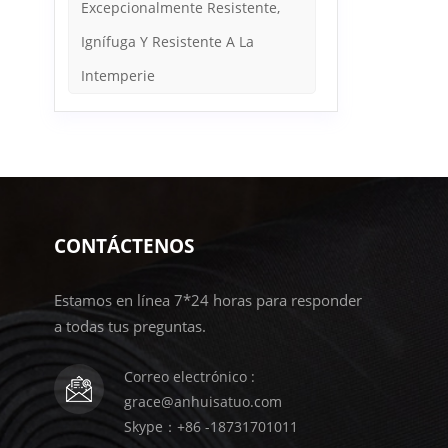
Excepcionalmente Resistente,
Ignífuga Y Resistente A La
Intemperie
CONTÁCTENOS
Estamos en línea 7*24 horas para responder
a todas tus preguntas.
Correo electrónico :
grace@anhuisatuo.com
Skype：+86 -18731701011