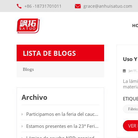
+86 -18731701011
grace@anhuisatuo.com
H
LISTA DE BLOGS
Uso Y
Blogs
Jan 11,
La lám
materia
de la c
Archivo
vitalid
ETIQUE
suelos
científ
Fábri
Participamos en la feria del caucho en Dubái.
muy am
efecto 
edifici
VER
Estamos presentes en la 23ª Feria Internacional de Plásticos y Caucho en Düsseldorf, Alemania. Les damos la bienvenida a nuestro stand.
de cau
eficazm