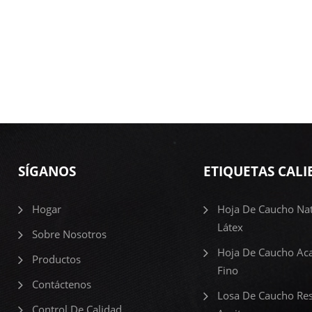
SÍGANOS
ETIQUETAS CALI
Hogar
Hoja De Caucho Nat
Látex
Sobre Nosotros
Hoja De Caucho Ac
Productos
Fino
Contáctenos
Losa De Caucho Res
Control De Calidad