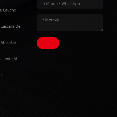
De Caucho
 Cáscara De
 Absorbe
istente Al
ma