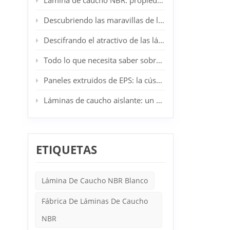
Lámina de caucho NBR: propiedades, aplicaciones y ventajas
de cauc
diferen
Descubriendo las maravillas de las láminas de caucho SBR: su aliado industrial y doméstico
por sus
caucho 
Descifrando el atractivo de las láminas de caucho CR: el epítome de la resiliencia industrial
equipo
resume
Todo lo que necesita saber sobre los tableros de lana de roca
el futu
Paneles extruidos de EPS: la cúspide de la innovación en aislamiento arquitectónico
Láminas de caucho aislante: un componente esencial en la seguridad eléctrica
ETIQUETAS
Lámina De Caucho NBR Blanco
Fábrica De Láminas De Caucho
NBR