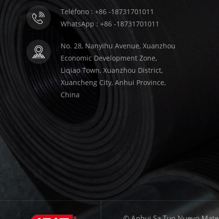
Teléfono : +86 -18731701011
WhatsApp : +86 -18731701011
No. 28, Nanyihu Avenue, Xuanzhou
Economic Development Zone,
Liqiao Town, Xuanzhou District,
Xuancheng City, Anhui Province,
China
© Anhui Sa Tuo Nuevo Materi