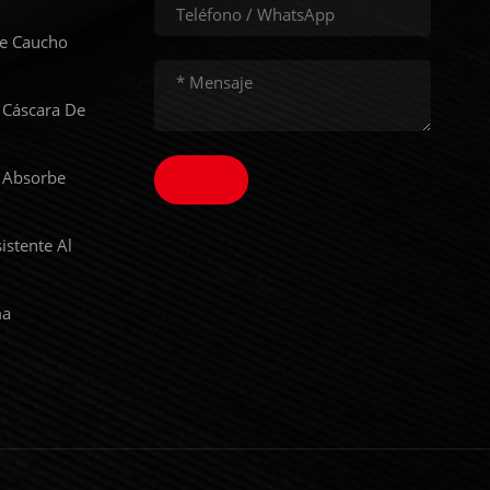
De Caucho
 Cáscara De
 Absorbe
istente Al
ma