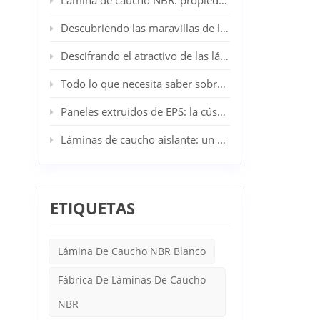
Lámina de caucho NBR: propiedades, aplicaciones y ventajas
de cauc
diferen
Descubriendo las maravillas de las láminas de caucho SBR: su aliado industrial y doméstico
por sus
caucho 
Descifrando el atractivo de las láminas de caucho CR: el epítome de la resiliencia industrial
equipo
resume
Todo lo que necesita saber sobre los tableros de lana de roca
el futu
Paneles extruidos de EPS: la cúspide de la innovación en aislamiento arquitectónico
Láminas de caucho aislante: un componente esencial en la seguridad eléctrica
ETIQUETAS
Lámina De Caucho NBR Blanco
Fábrica De Láminas De Caucho
NBR