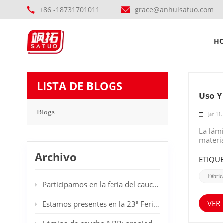
+86 -18731701011
grace@anhuisatuo.com
H
LISTA DE BLOGS
Uso Y
Blogs
Jan 11,
La lám
materia
de la c
Archivo
vitalid
ETIQUE
suelos
científ
Fábri
Participamos en la feria del caucho en Dubái.
muy am
efecto 
edifici
VER
Estamos presentes en la 23ª Feria Internacional de Plásticos y Caucho en Düsseldorf, Alemania. Les damos la bienvenida a nuestro stand.
de cau
eficazm