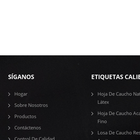
SÍGANOS
ETIQUETAS CALI
Hogar
Hoja De Caucho Nat
Látex
Sobre Nosotros
Hoja De Caucho Ac
Productos
Fino
Contáctenos
Losa De Caucho Res
Control De Calidad