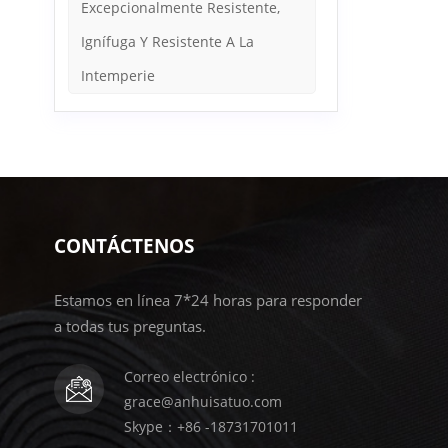
Excepcionalmente Resistente,
Ignífuga Y Resistente A La
Intemperie
CONTÁCTENOS
Estamos en línea 7*24 horas para responder
a todas tus preguntas.
Correo electrónico :
grace@anhuisatuo.com
Skype：+86 -18731701011