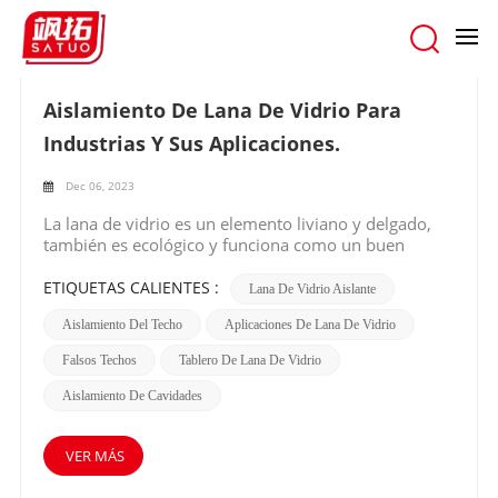
hogar
/
Buscar
Aislamiento De Lana De Vidrio Para
Industrias Y Sus Aplicaciones.
Dec 06, 2023
La lana de vidrio es un elemento liviano y delgado,
también es ecológico y funciona como un buen
aislante. La lana de vidrio se produce a partir de
fibras de vidrio que también contienen cierta
ETIQUETAS CALIENTES :
Lana De Vidrio Aislante
cantidad de arena de sílice y vidrio reciclado. Se
Aislamiento Del Techo
Aplicaciones De Lana De Vidrio
puede clasificar en lana suelta y lana superfina. La
lana suelta se suele utilizar para fabricar lana de
Falsos Techos
Tablero De Lana De Vidrio
vidrio y tablero de lana de vidrio lo que también evita
la presión del calor.Por qué elegir aislamiento de lana
Aislamiento De Cavidades
de vidrio para industrias: La mejor cosa sobre
aislamiento de lana de vidrio Está compuesto en un
80% de material de desecho. Podemos decir que es el
VER MÁS
elemento ecológico más eficaz para utilizar en