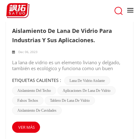
hogar
/
Buscar
Aislamiento De Lana De Vidrio Para
Industrias Y Sus Aplicaciones.
Dec 06, 2023
La lana de vidrio es un elemento liviano y delgado,
también es ecológico y funciona como un buen
aislante. La lana de vidrio se produce a partir de
fibras de vidrio que también contienen cierta
ETIQUETAS CALIENTES :
Lana De Vidrio Aislante
cantidad de arena de sílice y vidrio reciclado. Se
Aislamiento Del Techo
Aplicaciones De Lana De Vidrio
puede clasificar en lana suelta y lana superfina. La
lana suelta se suele utilizar para fabricar lana de
Falsos Techos
Tablero De Lana De Vidrio
vidrio y tablero de lana de vidrio lo que también evita
la presión del calor.Por qué elegir aislamiento de lana
Aislamiento De Cavidades
de vidrio para industrias: La mejor cosa sobre
aislamiento de lana de vidrio Está compuesto en un
80% de material de desecho. Podemos decir que es el
VER MÁS
elemento ecológico más eficaz para utilizar en