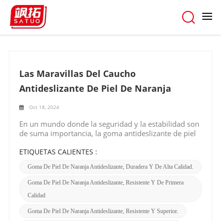
primera calidad
hogar
/
Buscar
Las Maravillas Del Caucho
Antideslizante De Piel De Naranja
Oct 18, 2024
En un mundo donde la seguridad y la estabilidad son
de suma importancia, la goma antideslizante de piel
de naranja surge como un punto de inflexión. Este
extraordinario producto no es un caucho cualquiera;
ETIQUETAS CALIENTES :
es una solución de alto rendimiento que ofrece
Goma De Piel De Naranja Antideslizante, Duradera Y De Alta Calidad.
agarre y protección incomparables.La goma
antideslizante de piel de naranja está fabricada con
Goma De Piel De Naranja Antideslizante, Resistente Y De Primera
precisión y cuidado, utilizando únicamente
Calidad
materiales de la más alta calidad. Su textura única de
piel de naranja proporciona una capa adicional de
Goma De Piel De Naranja Antideslizante, Resistente Y Superior.
tracción, lo que la hace ideal para una amplia gama