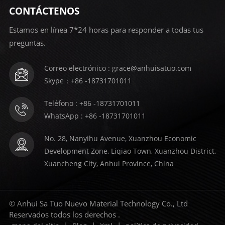
calidad e indispensable. Con su textura única,
CONTÁCTENOS
durabilidad, versatilidad y capacidades de absorción
de impactos, es verdaderamente un punto de
inflexión en el mundo de las soluciones
Estamos en línea 7*24 horas para responder a todas tus
antideslizantes. Invierta en este extraordinario
preguntas.
caucho hoy y experimente la diferencia que puede
marcar en su vida.
Correo electrónico : grace@anhuisatuo.com
Skype：+86 -18731701011
Teléfono : +86 -18731701011
WhatsApp : +86 -18731701011
No. 28, Nanyihu Avenue, Xuanzhou Economic
Development Zone, Liqiao Town, Xuanzhou District,
Xuancheng City, Anhui Province, China
© Anhui Sa Tuo Nuevo Material Technology Co., Ltd
Reservados todos los derechos .