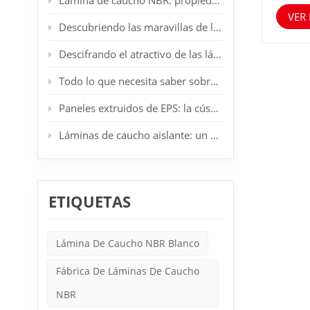
Lámina de caucho NBR: propiedades, aplicaciones y ventajas
manufa
VER
Esto n
Descubriendo las maravillas de las láminas de caucho SBR: su aliado industrial y doméstico
quienes
alta ca
Descifrando el atractivo de las láminas de caucho CR: el epítome de la resiliencia industrial
verdad
hoy y 
Todo lo que necesita saber sobre los tableros de lana de roca
Paneles extruidos de EPS: la cúspide de la innovación en aislamiento arquitectónico
Láminas de caucho aislante: un componente esencial en la seguridad eléctrica
ETIQUETAS
Lámina De Caucho NBR Blanco
Fábrica De Láminas De Caucho
NBR