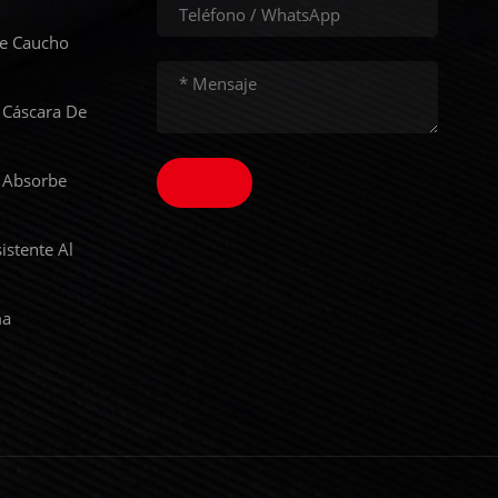
De Caucho
 Cáscara De
 Absorbe
istente Al
ma