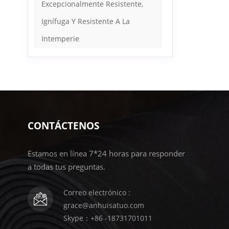
Excepcionalmente Resistente,
Ignífuga Y Resistente A La
Intemperie
CONTÁCTENOS
Estamos en línea 7*24 horas para responder
a todas tus preguntas.
Correo electrónico :
grace@anhuisatuo.com
Skype：+86 -18731701011