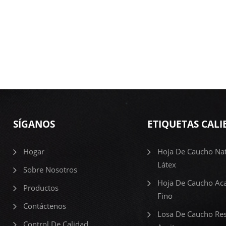
SÍGANOS
ETIQUETAS CALI
Hogar
Hoja De Caucho Nat
Látex
Sobre Nosotros
Hoja De Caucho Ac
Productos
Fino
Contáctenos
Losa De Caucho Res
Control De Calidad