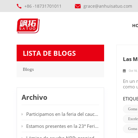
+86 -18731701011
grace@anhuisatuo.com
Excelente
H
LISTA DE BLOGS
Las M
Blogs
Oct 18,
En un 
como u
que ofr
Archivo
cuidado
ETIQUE
adicion
segurid
Goma D
Participamos en la feria del caucho en Dubái.
esta go
Excele
durabil
durade
Estamos presentes en la 23ª Feria Internacional de Plásticos y Caucho en Düsseldorf, Alemania. Les damos la bienvenida a nuestro stand.
Goma D
y otra 
rampas 