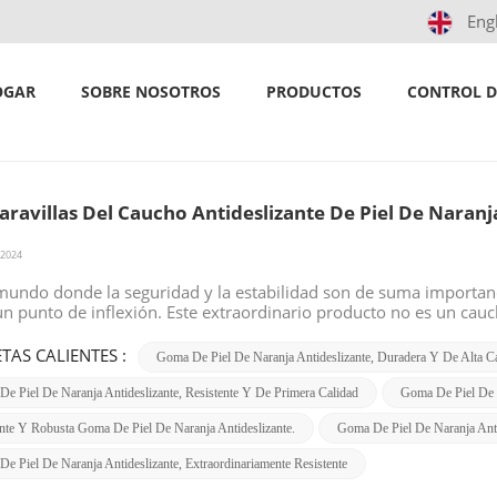
Eng
 y robusta goma de piel de naranja antid
hogar
/
Buscar
OGAR
SOBRE NOSOTROS
PRODUCTOS
CONTROL D
aravillas Del Caucho Antideslizante De Piel De Naranj
 2024
mundo donde la seguridad y la estabilidad son de suma importanci
n punto de inflexión. Este extraordinario producto no es un cauc
ece agarre y protección incomparables.La goma antideslizante de 
, utilizando únicamente materiales de la más alta calidad. Su te
TAS CALIENTES :
Goma De Piel De Naranja Antideslizante, Duradera Y De Alta Ca
al de tracción, lo que la hace ideal para una amplia gama de apl
ad de su lugar de trabajo, proteger su valioso equipo o simplemen
e Piel De Naranja Antideslizante, Resistente Y De Primera Calidad
Goma De Piel De N
ma es la respuesta. Una de las características más destacadas de 
nte Y Robusta Goma De Piel De Naranja Antideslizante.
Goma De Piel De Naranja Anti
idad. Fabricado para soportar las condiciones más duras, resiste 
ro. No importa los desafíos que le plantee, esta goma aguantará y
e Piel De Naranja Antideslizante, Extraordinariamente Resistente
vez. Otro aspecto impresionante es su versatilidad. Se puede utiliz
e incluso maquinaria. Su adaptabilidad lo convierte en imprescin