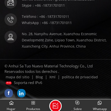
Skype：+86 -18731701011
Teléfono : +86 -18731701011
WhatsApp : +86 -18731701011
No. 28, Nanyihu Avenue, Xuanzhou Economic
Development Zone, Liqiao Town, Xuanzhou District,
Xuancheng City, Anhui Province, China
© Anhui Sa Tuo Nuevo Material Technology Co., Ltd
Reservados todos los derechos .
|
|
|
mapa del sitio
Blog
Xml
política de privacidad
Soporta red IPv6
Hogar
Productos
Sobre
Whatsapp