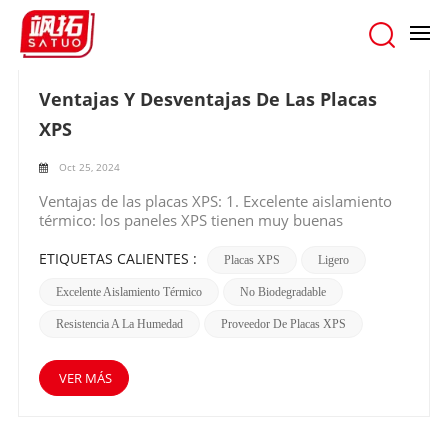
hogar
/
Buscar
Ventajas Y Desventajas De Las Placas
XPS
Oct 25, 2024
Ventajas de las placas XPS: 1. Excelente aislamiento
térmico: los paneles XPS tienen muy buenas
propiedades de aislamiento, lo que ayuda a
mantener una temperatura interior estable y reduce
ETIQUETAS CALIENTES :
Placas XPS
Ligero
el consumo de energía para calefacción y
Excelente Aislamiento Térmico
No Biodegradable
refrigeración. 2. Resistencia a la humedad: Son
altamente resistentes a la humedad, protegiendo la
Resistencia A La Humedad
Proveedor De Placas XPS
estructura del edificio del daño del agua y
previniendo el crecimiento de moho. 3. Durabilidad:
Las placas XPS son resistentes y pueden soportar
VER MÁS
diversas condiciones ambientales, lo que garantiza
una larga vida útil. 4. Ligero: Fácil de manejar e
instalar, reduciendo el tiempo de construcción y los