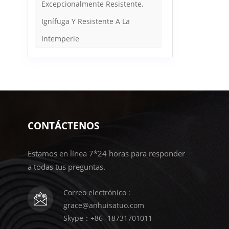
Excepcionalmente Resistente,
Ignífuga Y Resistente A La
Intemperie
CONTÁCTENOS
Estamos en línea 7*24 horas para responder
a todas tus preguntas.
Correo electrónico :
grace@anhuisatuo.com
Skype：+86 -18731701011