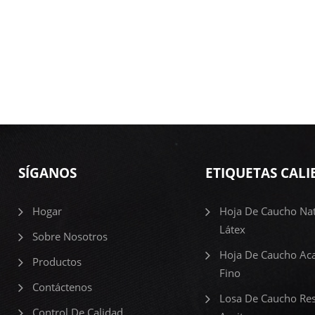
SÍGANOS
ETIQUETAS CALI
Hogar
Hoja De Caucho Nat
Látex
Sobre Nosotros
Hoja De Caucho Ac
Productos
Fino
Contáctenos
Losa De Caucho Res
Control De Calidad