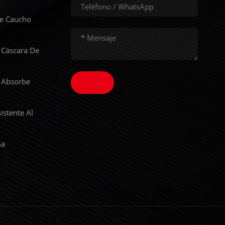
De Caucho
 Cáscara De
 Absorbe
istente Al
ma