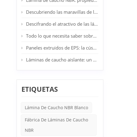
Lámina de caucho NBR: propiedades, aplicaciones y ventajas
biodeg
Descubriendo las maravillas de las láminas de caucho SBR: su aliado industrial y doméstico
Descifrando el atractivo de las láminas de caucho CR: el epítome de la resiliencia industrial
Todo lo que necesita saber sobre los tableros de lana de roca
Paneles extruidos de EPS: la cúspide de la innovación en aislamiento arquitectónico
Láminas de caucho aislante: un componente esencial en la seguridad eléctrica
ETIQUETAS
Lámina De Caucho NBR Blanco
Fábrica De Láminas De Caucho
NBR