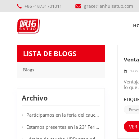
+86 -18731701011
grace@anhuisatuo.com
H
LISTA DE BLOGS
Venta
Blogs
Oct 25,
Ventaj
lo que 
Resiste
Archivo
previn
ETIQUE
ambient
los co
Prove
Participamos en la feria del caucho en Dubái.
recicla
relati
están 
VER
Estamos presentes en la 23ª Feria Internacional de Plásticos y Caucho en Düsseldorf, Alemania. Les damos la bienvenida a nuestro stand.
pueden
posibl