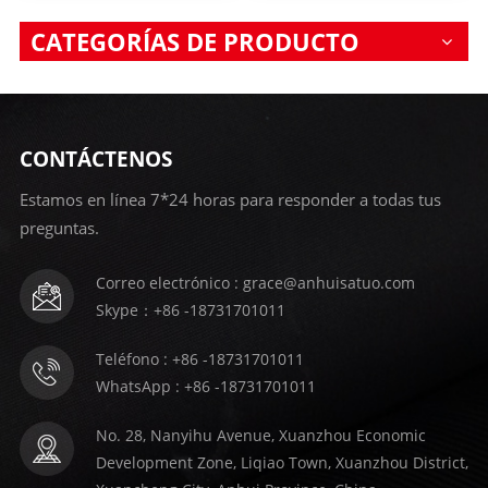
CATEGORÍAS DE PRODUCTO
CONTÁCTENOS
Estamos en línea 7*24 horas para responder a todas tus
preguntas.
Correo electrónico : grace@anhuisatuo.com
Skype：+86 -18731701011
Teléfono : +86 -18731701011
WhatsApp : +86 -18731701011
No. 28, Nanyihu Avenue, Xuanzhou Economic
Development Zone, Liqiao Town, Xuanzhou District,