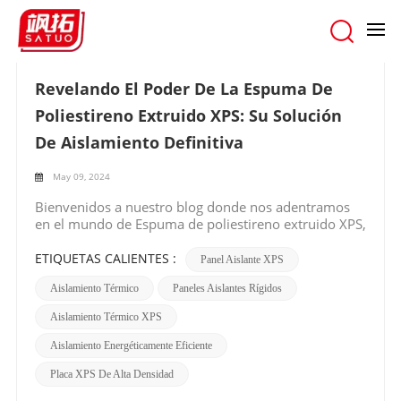
hogar
/
Buscar
Revelando El Poder De La Espuma De
Poliestireno Extruido XPS: Su Solución
De Aislamiento Definitiva
May 09, 2024
Bienvenidos a nuestro blog donde nos adentramos
en el mundo de Espuma de poliestireno extruido XPS,
un material revolucionario que transforma el
panorama del aislamiento. En esta publicación,
ETIQUETAS CALIENTES :
Panel Aislante XPS
exploraremos las características notables y las
Aislamiento Térmico
Paneles Aislantes Rígidos
aplicaciones versátiles de la espuma XPS que la
convierten en la mejor opción para constructores,
Aislamiento Térmico XPS
arquitectos y entusiastas del bricolaje.Rendimiento
térmico inigualable:La espuma XPS destaca por sus
Aislamiento Energéticamente Eficiente
excepcionales propiedades de aislamiento térmico.
Su estructura de celda cerrada crea una barrera
Placa XPS De Alta Densidad
formidable contra la transferencia de calor,