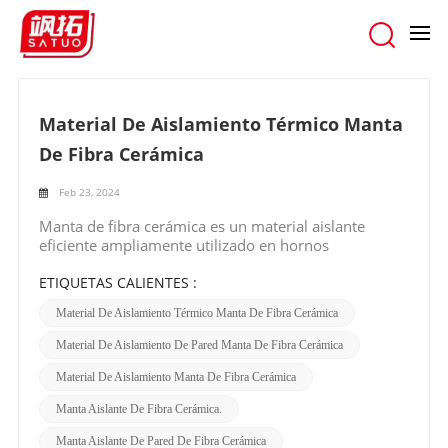
hogar
/
Buscar
Material De Aislamiento Térmico Manta
De Fibra Cerámica
Feb 23, 2024
Manta de fibra cerámica es un material aislante
eficiente ampliamente utilizado en hornos
industriales, equipos térmicos, tuberías de alta
temperatura y otros campos para aislamiento y
ETIQUETAS CALIENTES :
preservación del calor. El principio de aislamiento se
Material De Aislamiento Térmico Manta De Fibra Cerámica
basa principalmente en los principios de dispersión
de fibras y control de la conducción de calor. Las
Material De Aislamiento De Pared Manta De Fibra Cerámica
fibras de las mantas de fibra cerámica tienen una
gran cantidad de microporos que pueden dispersar la
Material De Aislamiento Manta De Fibra Cerámica
energía térmica, ralentizar la velocidad de
Manta Aislante De Fibra Cerámica.
transferencia de calor y lograr un efecto de
aislamiento. Mientras tanto, la estructura de fibra de
Manta Aislante De Pared De Fibra Cerámica