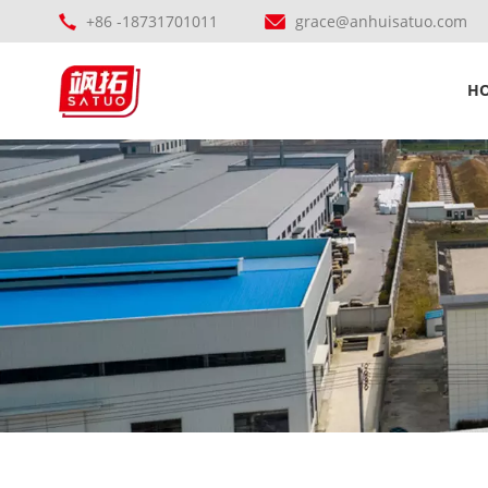
+86 -18731701011
grace@anhuisatuo.com
H