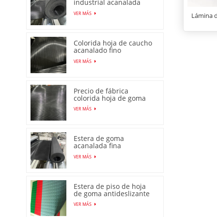
industrial acanalada
fina de alta calidad
VER MÁS
Lámina 
Colorida hoja de caucho
acanalado fino
antideslizante con
VER MÁS
precio bajo
Precio de fábrica
colorida hoja de goma
acanalada fina
VER MÁS
antideslizante
antideslizante
Estera de goma
acanalada fina
antideslizante
VER MÁS
producida en fábrica en
China
Estera de piso de hoja
de goma antideslizante
con patrón de moneda
VER MÁS
de venta caliente