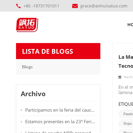
+86 -18731701011
grace@anhuisatuo.com
Hojas de c
H
LISTA DE BLOGS
La Ma
Tecno
Blogs
Nov 01
En el 
Archivo
lámina
indust
lámina 
ETIQUE
calidad
Participamos en la feria del caucho en Dubái.
a produ
Panele
garanti
Estamos presentes en la 23ª Feria Internacional de Plásticos y Caucho en Düsseldorf, Alemania. Les damos la bienvenida a nuestro stand.
Hojas 
tambié
excelen
Placas