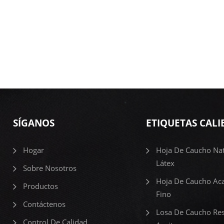
SÍGANOS
ETIQUETAS CALI
Hogar
Hoja De Caucho Nat
Látex
Sobre Nosotros
Hoja De Caucho Ac
Productos
Fino
Contáctenos
Losa De Caucho Res
Control De Calidad