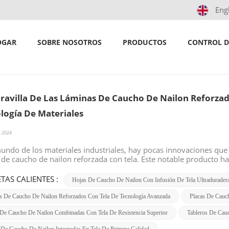
Eng
aucho de nailon con infusión de tela ult
hogar
/
Buscar
OGAR
SOBRE NOSOTROS
PRODUCTOS
CONTROL D
ravilla De Las Láminas De Caucho De Nailon Reforzada
logía De Materiales
, 2024
mundo de los materiales industriales, hay pocas innovaciones que
 de caucho de nailon reforzada con tela. Este notable producto h
rias con su combinación única de propiedades y capacidades.¿Qué 
de caucho de nailon reforzada con tela es reconocida por su exce
TAS CALIENTES :
Hojas De Caucho De Nailon Con Infusión De Tela Ultradurader
 dentro de la matriz de caucho de nailon le otorga la resistencia
ctos químicos agresivos, altas temperaturas o estrés mecánico in
s De Caucho De Nailon Reforzados Con Tela De Tecnología Avanzada
Placas De Cauc
za una larga vida útil y reduce la necesidad de reemplazos frecue
De Caucho De Nailon Combinadas Con Tela De Resistencia Superior
Tableros De Cauc
n minimiza el tiempo de inactividad en las operaciones industria
tes propiedades mecánicas, este material es una fuerza a tener en 
 De Caucho De Nailon Integradas En Tela De Primera Calidad