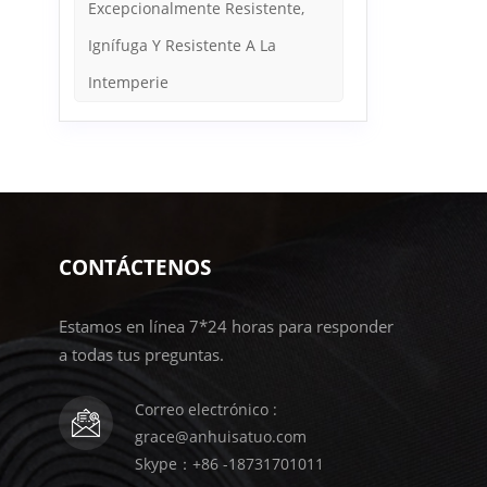
Excepcionalmente Resistente,
Ignífuga Y Resistente A La
Intemperie
CONTÁCTENOS
Estamos en línea 7*24 horas para responder
a todas tus preguntas.
Correo electrónico :
grace@anhuisatuo.com
Skype：+86 -18731701011