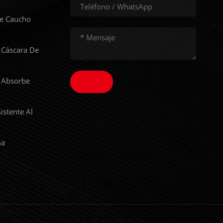
De Caucho
 Cáscara De
 Absorbe
istente Al
ma