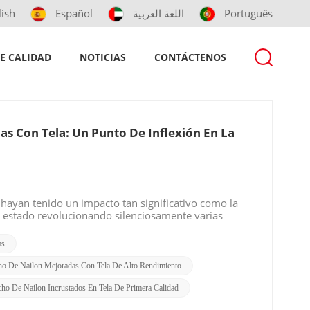
lish
Español
اللغة العربية
Português
raduraderas
E CALIDAD
NOTICIAS
CONTÁCTENOS
s Con Tela: Un Punto De Inflexión En La
 hayan tenido un impacto tan significativo como la
a estado revolucionando silenciosamente varias
lo hace tan especial? Durabilidad inigualable La
pcional durabilidad. La incorporación de tejido de alta
as
 para soportar condiciones extremas. Ya sea exposición
tenso, este material se mantiene firme, lo que
ho De Nailon Mejoradas Con Tela De Alto Rendimiento
ntes. Esto no sólo ahorra costes a largo plazo sino que
ho De Nailon Incrustados En Tela De Primera Calidad
les. Propiedades mecánicas superiores Con sus
cuenta. Presenta una alta resistencia a la tracción, lo