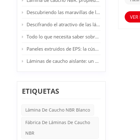
Lámina de caucho NBR: propiedades, aplicaciones y ventajas
que lo 
adaptar
Descubriendo las maravillas de las láminas de caucho SBR: su aliado industrial y doméstico
se req
VER
algunas
Descifrando el atractivo de las láminas de caucho CR: el epítome de la resiliencia industrial
nailon 
ácidos,
químico
Todo lo que necesita saber sobre los tableros de lana de roca
para re
funcion
Paneles extruidos de EPS: la cúspide de la innovación en aislamiento arquitectónico
realme
caracte
Láminas de caucho aislante: un componente esencial en la seguridad eléctrica
rendimi
cintas 
la con
durabil
exigen 
ETIQUETAS
desafí
gama de
mundo d
una ve
Lámina De Caucho NBR Blanco
resiste
emocio
Fábrica De Láminas De Caucho
Si uste
reforz
NBR