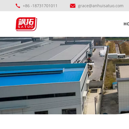
+86 -18731701011
grace@anhuisatuo.com
H