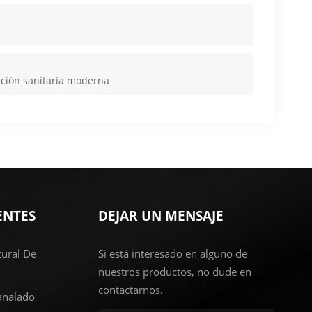
nción sanitaria moderna
ENTES
DEJAR UN MENSAJE
ural De
Si está interesado en alguno de
nuestros productos, no dude en
contactarnos.
analado