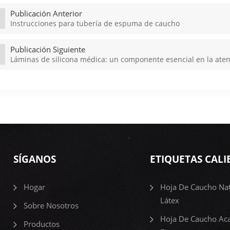
Publicación Anterior
Instrucciones para tubería de espuma de caucho
Publicación Siguiente
Láminas de silicona médica: un componente esencial en la ate
SÍGANOS
ETIQUETAS CALI
Hogar
Hoja De Caucho Nat
Látex
Sobre Nosotros
Hoja De Caucho Ac
Productos