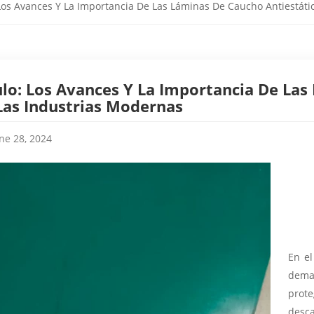
 Los Avances Y La Importancia De Las Láminas De Caucho Antiestáti
ulo: Los Avances Y La Importancia De Las
Las Industrias Modernas
ne 28, 2024
En el
dema
prot
desc