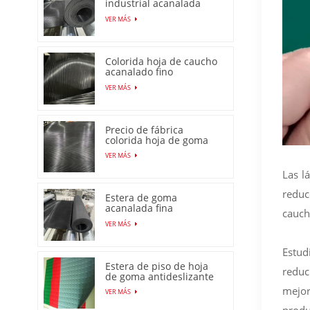
industrial acanalada
fina de alta calidad
VER MÁS
Colorida hoja de caucho
acanalado fino
antideslizante con
VER MÁS
precio bajo
Precio de fábrica
colorida hoja de goma
acanalada fina
VER MÁS
antideslizante
antideslizante
Las l
reduc
Estera de goma
acanalada fina
cauch
antideslizante
VER MÁS
producida en fábrica en
China
Estud
Estera de piso de hoja
reduc
de goma antideslizante
con patrón de moneda
mejor
VER MÁS
de venta caliente