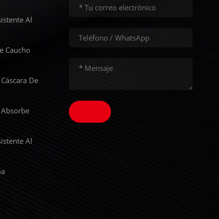
istente Al
De Caucho
 Cáscara De
 Absorbe
istente Al
ma