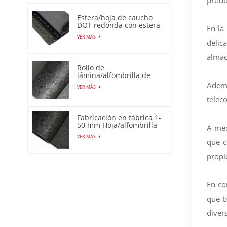
produ
Estera/hoja de caucho
DOT redonda con estera
En la
de perno prisionero
VER MÁS
delic
almac
Rollo de
lámina/alfombrilla de
goma antideslizante de
Ademá
VER MÁS
piel de naranja
telec
Fabricación en fábrica 1-
50 mm Hoja/alfombrilla
A med
de goma de piel de
VER MÁS
naranja antideslizante
que c
propi
En co
que b
diver