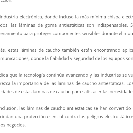
cción.
 industria electrónica, donde incluso la más mínima chispa elect
ados, las láminas de goma antiestáticas son indispensables. 
enamiento para proteger componentes sensibles durante el mon
s, estas láminas de caucho también están encontrando aplicac
omunicaciones, donde la fiabilidad y seguridad de los equipos so
ida que la tecnología continúa avanzando y las industrias se vu
rezca la importancia de las láminas de caucho antiestáticas. L
edades de estas láminas de caucho para satisfacer las necesidades
nclusión, las láminas de caucho antiestáticas se han convertido 
rindan una protección esencial contra los peligros electrostátic
sos negocios.