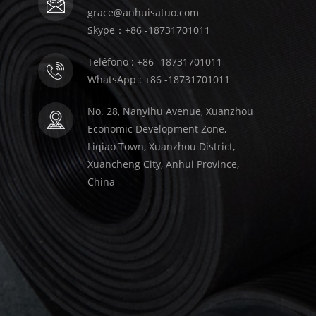
grace@anhuisatuo.com
Skype：+86 -18731701011
Teléfono : +86 -18731701011
WhatsApp : +86 -18731701011
No. 28, Nanyihu Avenue, Xuanzhou
Economic Development Zone,
Liqiao Town, Xuanzhou District,
Xuancheng City, Anhui Province,
China