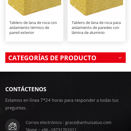
Tablero de lana de roca con
Tablero de lana de roca para
aislamiento térmico de
aislamiento de paredes con
pared exterior
lámina de aluminio
CATEGORÍAS DE PRODUCTO
CONTÁCTENOS
Estamos en línea 7*24 horas para responder a todas tus
preguntas.
Correo electrónico : grace@anhuisatuo.com
Skype：+86 -18731701011