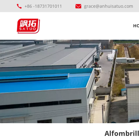
+86 -18731701011
grace@anhuisatuo.com
H
Alfombril