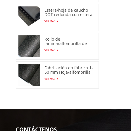
Estera/hoja de caucho
DOT redonda con estera
de perno prisionero
VER MÁS
Rollo de
lámina/alfombrilla de
goma antideslizante de
VER MÁS
piel de naranja
Fabricación en fábrica 1-
50 mm Hoja/alfombrilla
de goma de piel de
VER MÁS
naranja antideslizante
CONTÁCTENOS