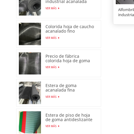
industrial acanalada
fina de alta calidad
VER MÁS
Alfombri
industria
Colorida hoja de caucho
acanalado fino
antideslizante con
VER MÁS
precio bajo
Precio de fábrica
colorida hoja de goma
acanalada fina
VER MÁS
antideslizante
antideslizante
Estera de goma
acanalada fina
antideslizante
VER MÁS
producida en fábrica en
China
Estera de piso de hoja
de goma antideslizante
con patrón de moneda
VER MÁS
de venta caliente