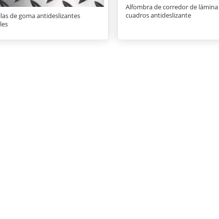
Alfombra de corredor de lámina
cuadros antideslizante
llas de goma antideslizantes
les