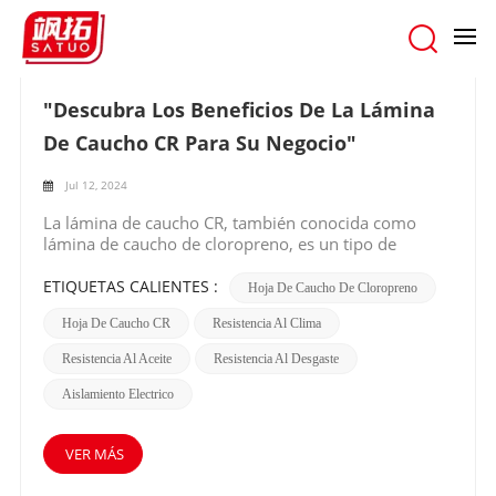
hogar
/
Buscar
"Descubra Los Beneficios De La Lámina
De Caucho CR Para Su Negocio"
Jul 12, 2024
La lámina de caucho CR, también conocida como
lámina de caucho de cloropreno, es un tipo de
caucho sintético que se usa ampliamente en diversas
industrias por sus excelentes propiedades físicas y
ETIQUETAS CALIENTES :
Hoja De Caucho De Cloropreno
químicas. La principal materia prima de la lámina de
Hoja De Caucho CR
Resistencia Al Clima
caucho CR es el cloropreno, que se deriva de la
polimerización del monómero de cloropreno. Este
Resistencia Al Aceite
Resistencia Al Desgaste
tipo de lámina de caucho tiene buena resistencia al
envejecimiento, al aceite y al desgaste, lo que la hace
Aislamiento Electrico
adecuada para aplicaciones en las industrias
automotriz, electrónica y manufacturera.Una de las
ventajas clave de la lámina de caucho CR es su
VER MÁS
excelente resistencia a la intemperie. Puede