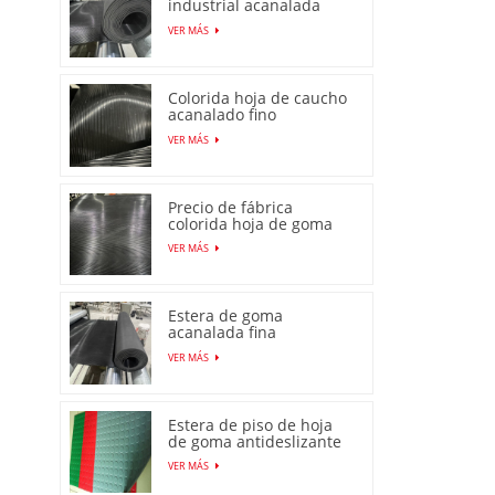
industrial acanalada
fina de alta calidad
VER MÁS
Colorida hoja de caucho
acanalado fino
antideslizante con
VER MÁS
precio bajo
Precio de fábrica
colorida hoja de goma
acanalada fina
VER MÁS
antideslizante
antideslizante
Estera de goma
acanalada fina
antideslizante
VER MÁS
producida en fábrica en
China
Estera de piso de hoja
de goma antideslizante
con patrón de moneda
VER MÁS
de venta caliente