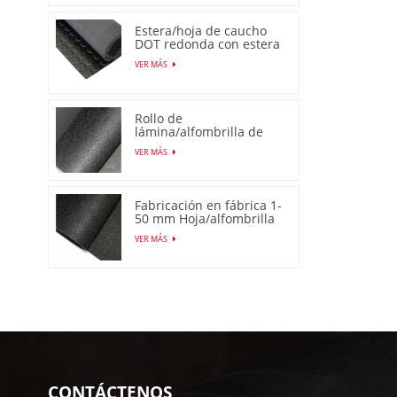
Estera/hoja de caucho
DOT redonda con estera
de perno prisionero
VER MÁS
Rollo de
lámina/alfombrilla de
goma antideslizante de
VER MÁS
piel de naranja
Fabricación en fábrica 1-
50 mm Hoja/alfombrilla
de goma de piel de
VER MÁS
naranja antideslizante
CONTÁCTENOS