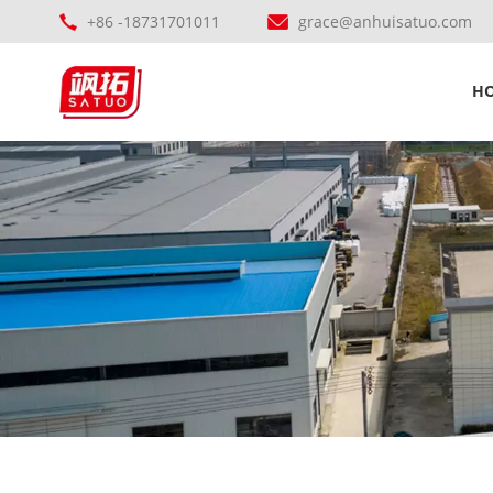
+86 -18731701011
grace@anhuisatuo.com
H