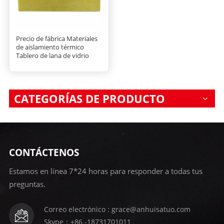
Precio de fábrica Materiales
de aislamiento térmico
Tablero de lana de vidrio
CATEGORÍAS DE PRODUCTO
CONTÁCTENOS
Estamos en línea 7*24 horas para responder a todas tus
preguntas.
Correo electrónico : grace@anhuisatuo.com
Skype：+86 -18731701011