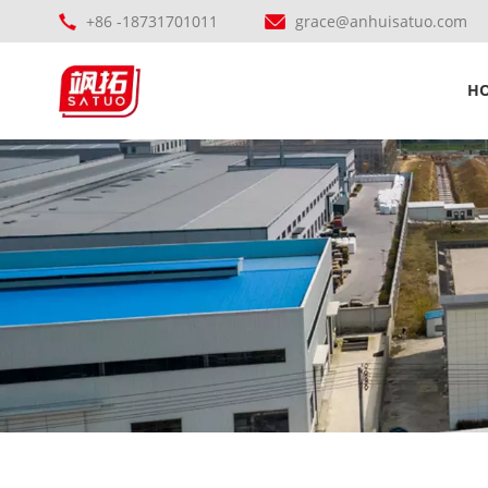
+86 -18731701011
grace@anhuisatuo.com
H