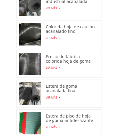
industrial acanalada
fina de alta calidad
VER MÁS
Colorida hoja de caucho
acanalado fino
antideslizante con
VER MÁS
precio bajo
Precio de fábrica
colorida hoja de goma
acanalada fina
VER MÁS
antideslizante
antideslizante
Estera de goma
acanalada fina
antideslizante
VER MÁS
producida en fábrica en
China
Estera de piso de hoja
de goma antideslizante
con patrón de moneda
VER MÁS
de venta caliente