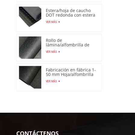
Estera/hoja de caucho
DOT redonda con estera
de perno prisionero
VER MÁS
Rollo de
lámina/alfombrilla de
goma antideslizante de
VER MÁS
piel de naranja
Fabricación en fábrica 1-
50 mm Hoja/alfombrilla
de goma de piel de
VER MÁS
naranja antideslizante
CONTÁCTENOS