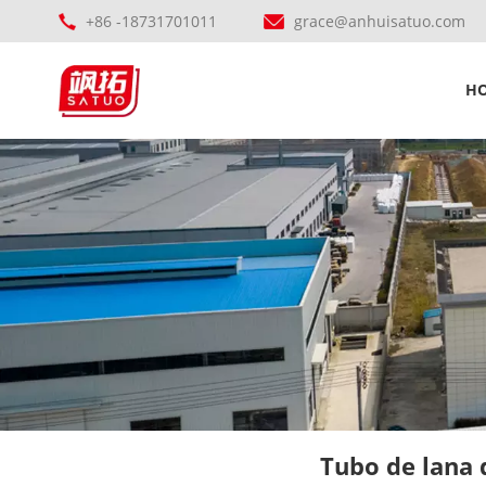
+86 -18731701011
grace@anhuisatuo.com
H
Tubo de lana 