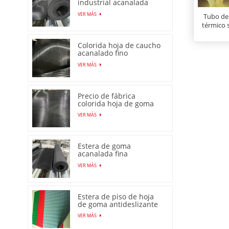
industrial acanalada
fina de alta calidad
VER MÁS
Tubo de 
térmico 
Colorida hoja de caucho
acanalado fino
antideslizante con
VER MÁS
precio bajo
Precio de fábrica
colorida hoja de goma
acanalada fina
VER MÁS
antideslizante
antideslizante
Estera de goma
acanalada fina
antideslizante
VER MÁS
producida en fábrica en
China
Estera de piso de hoja
de goma antideslizante
con patrón de moneda
VER MÁS
de venta caliente