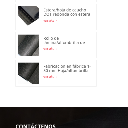
Estera/hoja de caucho
DOT redonda con estera
de perno prisionero
VER MÁS
Rollo de
lámina/alfombrilla de
goma antideslizante de
VER MÁS
piel de naranja
Fabricación en fábrica 1-
50 mm Hoja/alfombrilla
de goma de piel de
VER MÁS
naranja antideslizante
CONTÁCTENOS