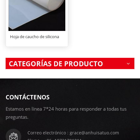
Hoja de caucho de silicona
CATEGORÍAS DE PRODUCTO
CONTÁCTENOS
Estamos en línea 7*24 horas para responder a todas tus
preguntas.
Correo electrónico : grace@anhuisatuo.com