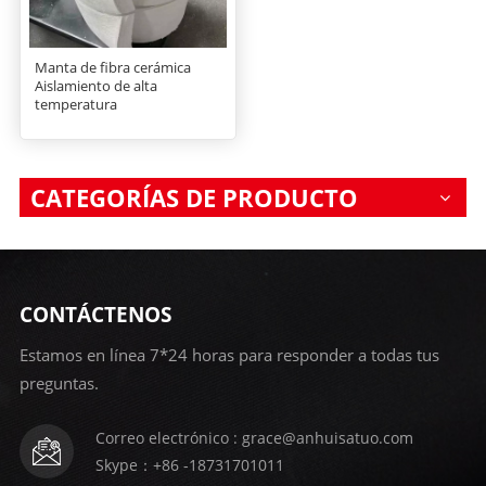
Manta de fibra cerámica
Aislamiento de alta
temperatura
CATEGORÍAS DE PRODUCTO
CONTÁCTENOS
Estamos en línea 7*24 horas para responder a todas tus
preguntas.
Correo electrónico : grace@anhuisatuo.com
Skype：+86 -18731701011