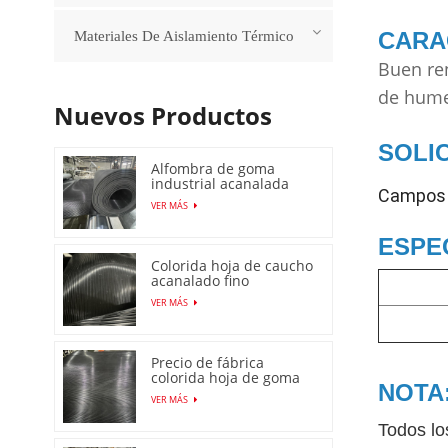
CARA
Materiales De Aislamiento Térmico
Buen ren
de hume
Nuevos Productos
SOLIC
Alfombra de goma
industrial acanalada
Campos a
fina de alta calidad
VER MÁS
ESPE
Colorida hoja de caucho
acanalado fino
antideslizante con
VER MÁS
precio bajo
Precio de fábrica
colorida hoja de goma
NOTA
acanalada fina
VER MÁS
antideslizante
antideslizante
Todos lo