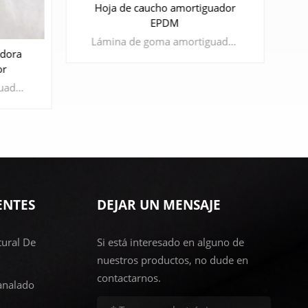
uador
Lámina de goma amortiguadora son el conocido caucho de alto rendimiento que tiene excelente resistencia al calor, resistencia a la oxidación, resistencia al aceite, resistencia a la corrosión y resistencia al envejecimiento atmosférico. Ha sido ampliamente utilizado en la industria aeroespacial, aviación, automóviles, petróleo y electrodomésticos y otros campos.
Hoja de caucho amortiguadora
industrial
Lámina de goma amortiguadora son el conocido caucho de alto rendimiento que tiene excelente resistencia al calor, resistencia a la oxidación, resistencia al aceite, resistencia a la corrosión y resistencia al envejecimiento atmosférico. Ha sido ampliamente utilizado en la industria aeroespacial, aviación, automóviles, petróleo y electrodomésticos y otros campos.
ENTES
DEJAR UN MENSAJE
APRENDE MÁS
ural De
Si está interesado en alguno de
nuestros productos, no dude en
contactarnos.
analado