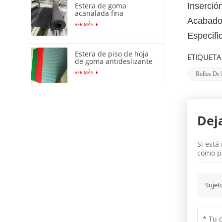
Inserción
Estera de goma
acanalada fina
Acabado 
antideslizante
VER MÁS
producida en fábrica en
Especifi
China
Estera de piso de hoja
ETIQUETA
de goma antideslizante
con patrón de moneda
VER MÁS
Rollos De
de venta caliente
Estera/hoja de caucho
DOT redonda con
Dej
estera de perno
VER MÁS
prisionero
Si está
Rollo de
como p
lámina/alfombrilla de
goma antideslizante de
VER MÁS
piel de naranja
Sujet
Fabricación en fábrica
1-50 mm
Hoja/alfombrilla de
VER MÁS
goma de piel de