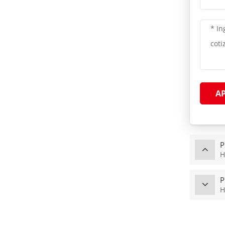
naranja antideslizante
A
P
H
P
H