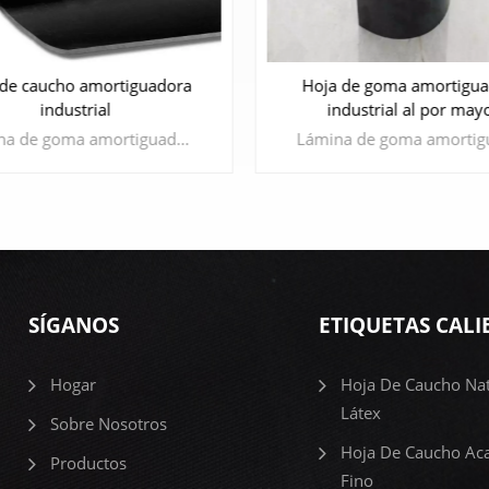
Hoja de caucho amortig
EPDM
 de goma amortiguadora
ndustrial al por mayor
Lámina de goma amortiguadora son el conocido caucho de alto rendimiento que tiene excelente resistencia al calor, resistencia a la oxidación, resistencia al aceite, resistencia a la corrosión y resistencia al envejecimiento atmosférico. Ha sido ampliamente utilizado en la industria aeroespacial, aviación, automóviles, petróleo y electrodomésticos y otros campos.
APRENDE MÁS
SÍGANOS
ETIQUETAS CALI
APRENDE MÁS
Hogar
Hoja De Caucho Nat
Látex
Sobre Nosotros
Hoja De Caucho Ac
Productos
Fino