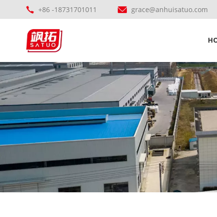
+86 -18731701011
grace@anhuisatuo.com
H