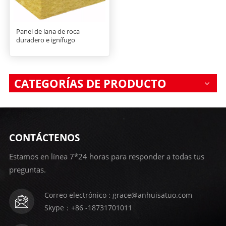
Panel de lana de roca
duradero e ignífugo
CATEGORÍAS DE PRODUCTO
CONTÁCTENOS
Estamos en línea 7*24 horas para responder a todas tus
preguntas.
Correo electrónico : grace@anhuisatuo.com
Skype：+86 -18731701011