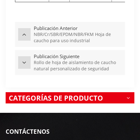
Publicación Anterior
NBR/Cr/SBR/EPDM/NBR/FKM Hoja de
caucho para uso industrial
Publicación Siguiente
Rollo de hoja de aislamiento de caucho
natural personalizado de seguridad
eléctrica China Nr
CATEGORÍAS DE PRODUCTO
CONTÁCTENOS