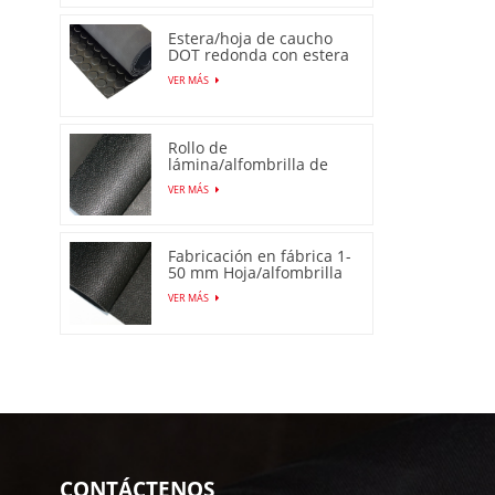
Estera/hoja de caucho
DOT redonda con estera
de perno prisionero
VER MÁS
Rollo de
lámina/alfombrilla de
goma antideslizante de
VER MÁS
piel de naranja
Fabricación en fábrica 1-
50 mm Hoja/alfombrilla
de goma de piel de
VER MÁS
naranja antideslizante
CONTÁCTENOS