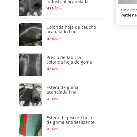
industrial acanalada
fina de alta calidad
VER MÁS
Hoja de 
verde ne
Colorida hoja de caucho
acanalado fino
antideslizante con
VER MÁS
precio bajo
Precio de fábrica
colorida hoja de goma
acanalada fina
VER MÁS
antideslizante
antideslizante
Estera de goma
acanalada fina
antideslizante
VER MÁS
producida en fábrica en
China
Estera de piso de hoja
de goma antideslizante
con patrón de moneda
VER MÁS
de venta caliente