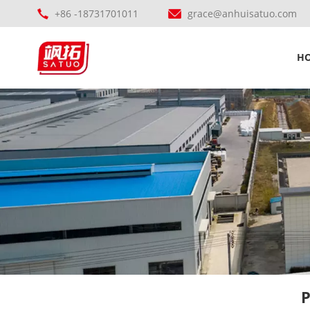
+86 -18731701011
grace@anhuisatuo.com
H
P