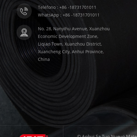
Teléfono : +86 -18731701011
WhatsApp : +86 -18731701011
No. 28, Nanyihu Avenue, Xuanzhou
Economic Development Zone,
Liqiao Town, Xuanzhou District,
Xuancheng City, Anhui Province,
China
© Anhui Sa Tuo Nuevo Materi