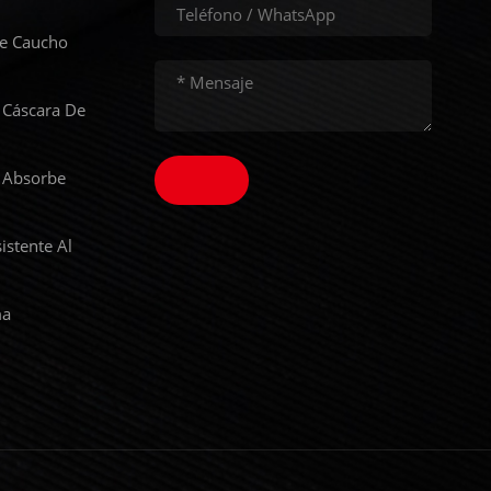
De Caucho
 Cáscara De
 Absorbe
istente Al
ma