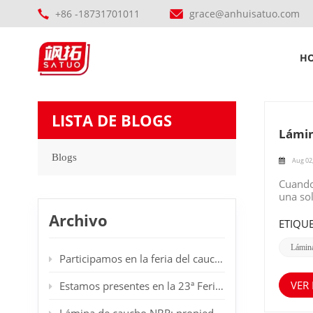
+86 -18731701011
grace@anhuisatuo.com
H
LISTA DE BLOGS
Lámin
Blogs
Aug 02
Cuando 
una sol
preven
Archivo
materia
ETIQUE
una coc
evitar 
Lámin
Participamos en la feria del caucho en Dubái.
Pueden 
opción 
varied
VER
Estamos presentes en la 23ª Feria Internacional de Plásticos y Caucho en Düsseldorf, Alemania. Les damos la bienvenida a nuestro stand.
fácilm
de sus 