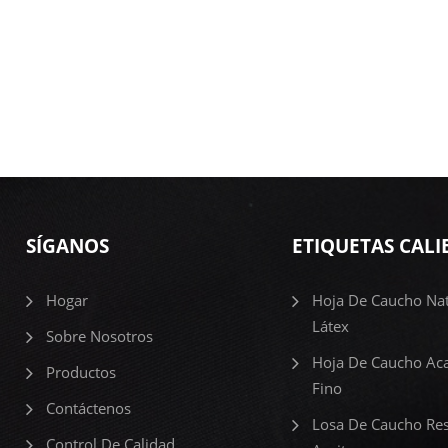
SÍGANOS
ETIQUETAS CALI
Hogar
Hoja De Caucho Nat
Látex
Sobre Nosotros
Hoja De Caucho Ac
Productos
Fino
Contáctenos
Losa De Caucho Res
Control De Calidad