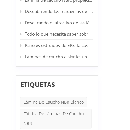
Lámina de caucho NBR: propiedades, aplicaciones y ventajas
rápida
no son 
Descubriendo las maravillas de las láminas de caucho SBR: su aliado industrial y doméstico
combina
espaci
Descifrando el atractivo de las láminas de caucho CR: el epítome de la resiliencia industrial
antides
Todo lo que necesita saber sobre los tableros de lana de roca
Paneles extruidos de EPS: la cúspide de la innovación en aislamiento arquitectónico
Láminas de caucho aislante: un componente esencial en la seguridad eléctrica
ETIQUETAS
Lámina De Caucho NBR Blanco
Fábrica De Láminas De Caucho
NBR