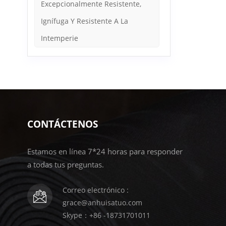
Excepcionalmente Resistente,
Ignífuga Y Resistente A La
Intemperie
CONTÁCTENOS
Estamos en línea 7*24 horas para responder
a todas tus preguntas.
Correo electrónico :
grace@anhuisatuo.com
Skype：+86 -18731701011