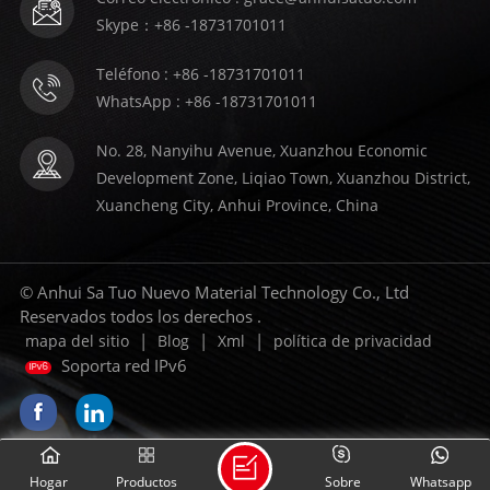
Skype：+86 -18731701011
Teléfono : +86 -18731701011
WhatsApp : +86 -18731701011
No. 28, Nanyihu Avenue, Xuanzhou Economic
Development Zone, Liqiao Town, Xuanzhou District,
Xuancheng City, Anhui Province, China
© Anhui Sa Tuo Nuevo Material Technology Co., Ltd
Reservados todos los derechos .
|
|
|
mapa del sitio
Blog
Xml
política de privacidad
Soporta red IPv6
Hogar
Productos
Sobre
Whatsapp