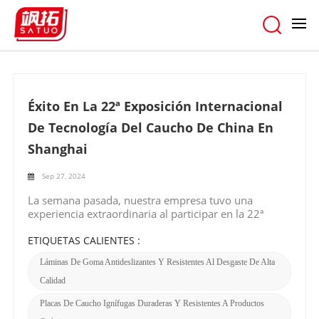
absorben los golpes
hogar
/
Buscar
Éxito En La 22ª Exposición Internacional
De Tecnología Del Caucho De China En
Shanghai
Sep 27, 2024
La semana pasada, nuestra empresa tuvo una
experiencia extraordinaria al participar en la 22ª
Exposición Internacional de Tecnología del Caucho de
China en el Nuevo Centro Internacional de
ETIQUETAS CALIENTES :
Exposiciones de Shanghai y logramos un gran
Láminas De Goma Antideslizantes Y Resistentes Al Desgaste De Alta
éxito.La exposición fue una plataforma vibrante que
reunió a líderes de la industria, expertos y entusiastas
Calidad
de todo el mundo. Nos brindó una excelente
Placas De Caucho Ignífugas Duraderas Y Resistentes A Productos
oportunidad para mostrar nuestra diversa gama de